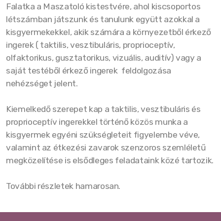
Falatka a Maszatoló kistestvére, ahol kiscsoportos
Fejlesztések
létszámban játszunk és tanulunk együtt azokkal a
Falatka
kisgyermekekkel, akik számára a környezetből érkező
ingerek ( taktilis, vesztibuláris, proprioceptív,
Workshop
olfaktorikus, gusztatorikus, vizuális, auditív) vagy a
saját testéből érkező ingerek feldolgozása
Beszélő Babakezek
nehézséget jelent.
Kiemelkedő szerepet kap a taktilis, vesztibuláris és
proprioceptív ingerekkel történő közös munka a
kisgyermek egyéni szükségleteit figyelembe véve,
valamint az étkezési zavarok szenzoros szemléletű
megközelítése is elsődleges feladataink közé tartozik.
További részletek hamarosan.