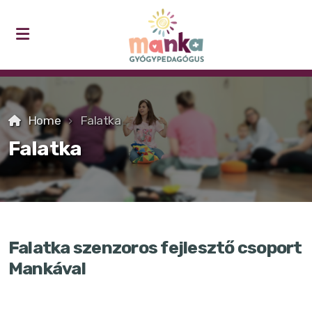
Home
Falatka
Vélemények
Falatka
Szakmai cikkek, megjelenések
Falatka szenzoros fejlesztő csoport
Jelentkezés
Mankával
Maszatoló