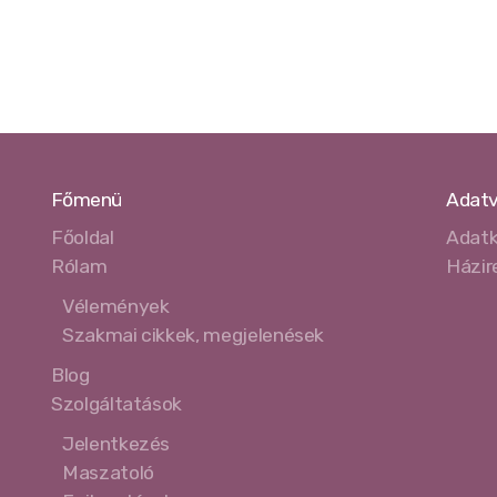
Főmenü
Adat
Főoldal
Adatk
Rólam
Házir
Vélemények
Szakmai cikkek, megjelenések
Blog
Szolgáltatások
Jelentkezés
Maszatoló