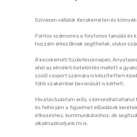
Szívesen vállalok Kecskeméten és környéké
Fontos számomra a folytonos tanulás és 
hozzám érkezőknek segíthetek, olykor s
A kecskeméti Születésünnepen, Anyatejes 
ahol az elméleti betekintés mellett a gyako
szülő csoport számára is készítettem kiseb
több szakember bevonását is kérheti.
Hivatástudatom erős, s kimondhatatlanul f
és felhívjam a figyelmet előadások keretei
étkezéshez, kommunikációhoz, de segítsük t
alkalmazkodjunk mi is.