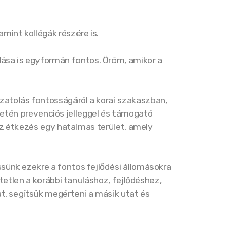
mint kollégák részére is.
sa is egyformán fontos. Öröm, amikor a
atolás fontosságáról a korai szakaszban,
ületén prevenciós jelleggel és támogató
az étkezés egy hatalmas terület, amely
sünk ezekre a fontos fejlődési állomásokra
tetlen a korábbi tanuláshoz, fejlődéshez,
t, segítsük megérteni a másik utat és