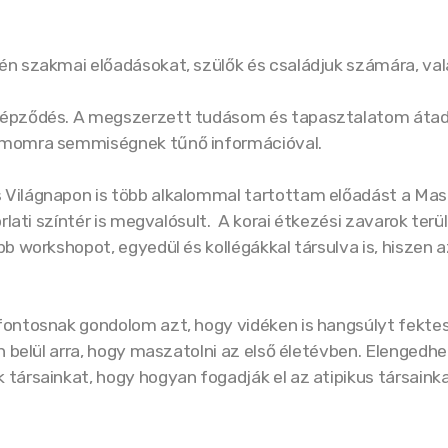
n szakmai előadásokat, szülők és családjuk számára, vala
képződés. A megszerzett tudásom és tapasztalatom átadá
zámomra semmiségnek tűnő információval.
Világnapon is több alkalommal tartottam előadást a Masz
rlati színtér is megvalósult. A korai étkezési zavarok ter
b workshopot, egyedül és kollégákkal társulva is, hiszen 
ontosnak gondolom azt, hogy vidéken is hangsúlyt fektes
n belül arra, hogy maszatolni az első életévben. Elengedhe
ársainkat, hogy hogyan fogadják el az atipikus társainka